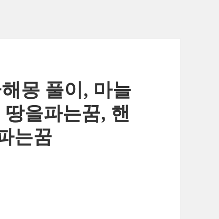
꿈해몽 풀이, 마늘
 땅을파는꿈, 핸
를파는꿈