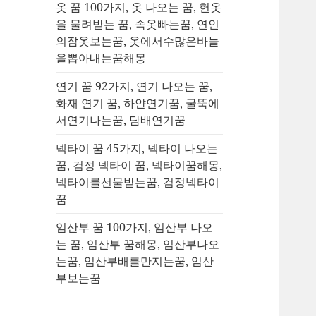
옷 꿈 100가지, 옷 나오는 꿈, 헌옷
을 물려받는 꿈, 속옷빠는꿈, 연인
의잠옷보는꿈, 옷에서수많은바늘
을뽑아내는꿈해몽
연기 꿈 92가지, 연기 나오는 꿈,
화재 연기 꿈, 하얀연기꿈, 굴뚝에
서연기나는꿈, 담배연기꿈
넥타이 꿈 45가지, 넥타이 나오는
꿈, 검정 넥타이 꿈, 넥타이꿈해몽,
넥타이를선물받는꿈, 검정넥타이
꿈
임산부 꿈 100가지, 임산부 나오
는 꿈, 임산부 꿈해몽, 임산부나오
는꿈, 임산부배를만지는꿈, 임산
부보는꿈