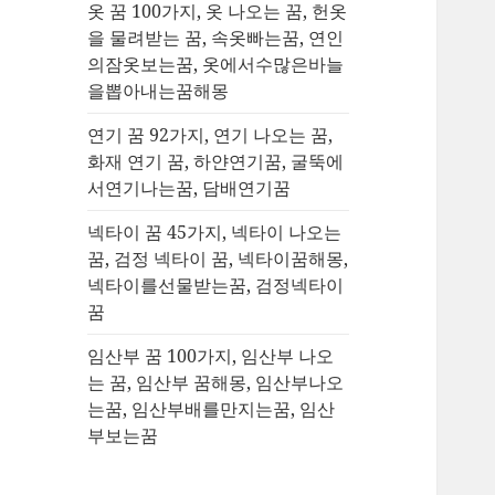
옷 꿈 100가지, 옷 나오는 꿈, 헌옷
을 물려받는 꿈, 속옷빠는꿈, 연인
의잠옷보는꿈, 옷에서수많은바늘
을뽑아내는꿈해몽
연기 꿈 92가지, 연기 나오는 꿈,
화재 연기 꿈, 하얀연기꿈, 굴뚝에
서연기나는꿈, 담배연기꿈
넥타이 꿈 45가지, 넥타이 나오는
꿈, 검정 넥타이 꿈, 넥타이꿈해몽,
넥타이를선물받는꿈, 검정넥타이
꿈
임산부 꿈 100가지, 임산부 나오
는 꿈, 임산부 꿈해몽, 임산부나오
는꿈, 임산부배를만지는꿈, 임산
부보는꿈