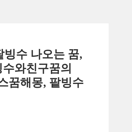
팥빙수 나오는 꿈,
팥빙수와친구꿈의
스꿈해몽, 팥빙수