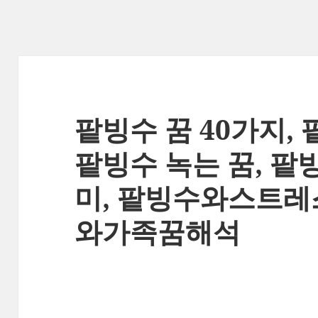
팥빙수 꿈 40가지, 
팥빙수 녹는 꿈, 
미, 팥빙수와스트레
와가족꿈해석