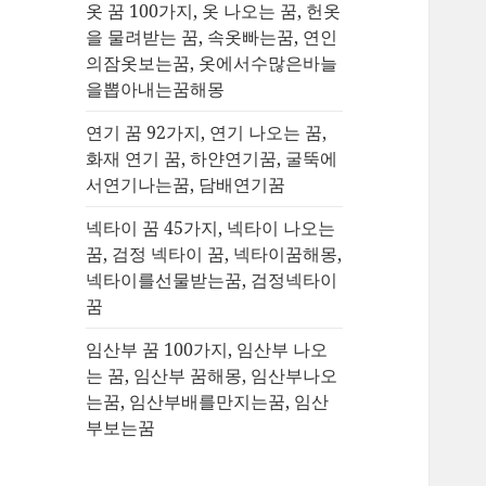
옷 꿈 100가지, 옷 나오는 꿈, 헌옷
을 물려받는 꿈, 속옷빠는꿈, 연인
의잠옷보는꿈, 옷에서수많은바늘
을뽑아내는꿈해몽
연기 꿈 92가지, 연기 나오는 꿈,
화재 연기 꿈, 하얀연기꿈, 굴뚝에
서연기나는꿈, 담배연기꿈
넥타이 꿈 45가지, 넥타이 나오는
꿈, 검정 넥타이 꿈, 넥타이꿈해몽,
넥타이를선물받는꿈, 검정넥타이
꿈
임산부 꿈 100가지, 임산부 나오
는 꿈, 임산부 꿈해몽, 임산부나오
는꿈, 임산부배를만지는꿈, 임산
부보는꿈