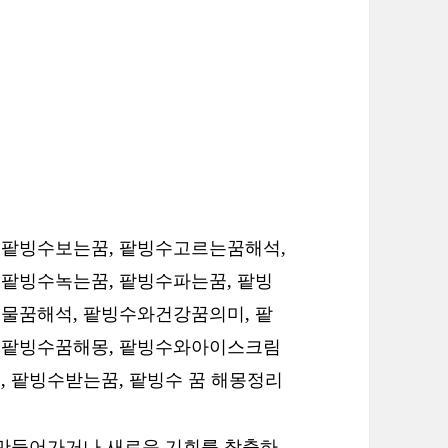
 팥빙수보는꿈, 팥빙수고르는꿈해석,
팥빙수녹는꿈, 팥빙수파는꿈, 팥빙
물꿈해석, 팥빙수와건강꿈의미, 팥
 팥빙수꿈해몽, 팥빙수와아이스크림
, 팥빙수받는꿈,
팥빙수 꿈 해몽정리
 만들어가거나 새로운 기회를 창출하