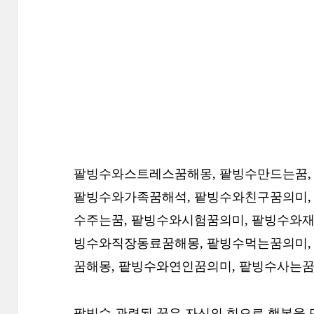
팥빙수와스트레스꿈해몽, 팥빙수만드는꿈,
팥빙수와가족꿈해석, 팥빙수와친구꿈의미, 
수주는꿈, 팥빙수와시험꿈의미, 팥빙수와재
빙수와직장동료꿈해몽, 팥빙수먹는꿈의미,
꿈해몽, 팥빙수와연인꿈의미, 팥빙수사는꿈
팥빙수 관련된 꿈은 자신의 힘으로 행복을