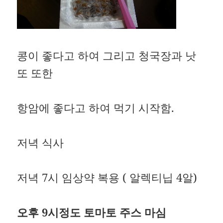
콩이 좋다고 하여 그리고 청국장과 낫
또 또한
항암에 좋다고 하여 먹기 시작함.
저녁 식사
저녁 7시 임상약 복용 ( 알렉티닙 4알)
오후 9시정도 토마토 주스 마심