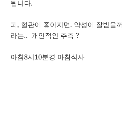
됩니다.
피, 혈관이 좋아지면. 약성이 잘받을꺼
라는.. 개인적인 추측 ?
아침8시10분경 아침식사