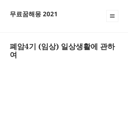
무료꿈해몽 2021
메뉴와
위젯
폐암4기 (임상) 일상생활에 관하
여