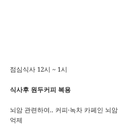
점심식사 12시 ~ 1시
식사후 원두커피 복용
뇌암 관련하여.. 커피·녹차 카페인 뇌암
억제