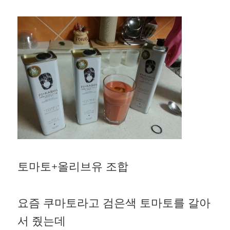
토마토+올리브유 조합
요즘 쿠마토라고 검은색 토마토를 갈아
서 줬는데