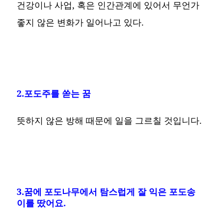
건강이나 사업, 혹은 인간관계에 있어서 무언가
좋지 않은 변화가 일어나고 있다.
2.포도주를 쏟는 꿈
뜻하지 않은 방해 때문에 일을 그르칠 것입니다.
3.꿈에 포도나무에서 탐스럽게 잘 익은 포도송
이를 땄어요.