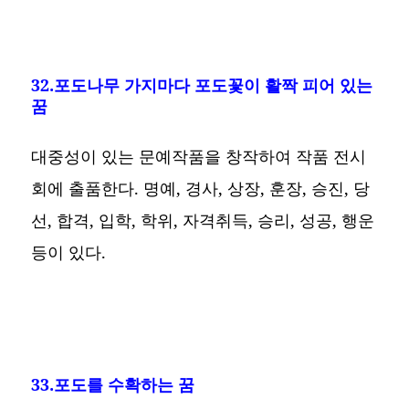
32.포도나무 가지마다 포도꽃이 활짝 피어 있는
꿈
대중성이 있는 문예작품을 창작하여 작품 전시
회에 출품한다. 명예, 경사, 상장, 훈장, 승진, 당
선, 합격, 입학, 학위, 자격취득, 승리, 성공, 행운
등이 있다.
33.포도를 수확하는 꿈