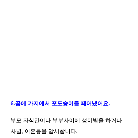
6.꿈에 가지에서 포도송이를 떼어냈어요.
부모 자식간이나 부부사이에 생이별을 하거나
사별, 이혼등을 암시합니다.