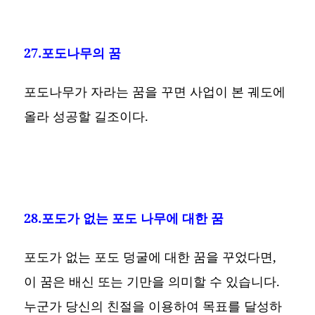
27.포도나무의 꿈
포도나무가 자라는 꿈을 꾸면 사업이 본 궤도에
올라 성공할 길조이다.
28.포도가 없는 포도 나무에 대한 꿈
포도가 없는 포도 덩굴에 대한 꿈을 꾸었다면,
이 꿈은 배신 또는 기만을 의미할 수 있습니다.
누군가 당신의 친절을 이용하여 목표를 달성하