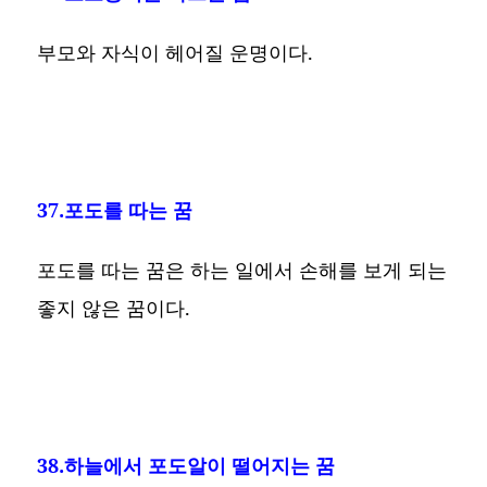
부모와 자식이 헤어질 운명이다.
37.포도를 따는 꿈
포도를 따는 꿈은 하는 일에서 손해를 보게 되는
좋지 않은 꿈이다.
38.하늘에서 포도알이 떨어지는 꿈