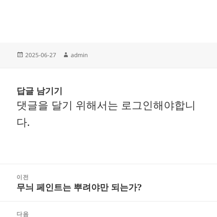
작
글
2025-06-27
admin
성
쓴
일
이
자
답글 남기기
댓글을 달기 위해서는
로그인
해야합니
다.
글
이전
무늬 페인트는 뿌려야만 되는가?
내
이
비
전
다음