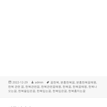
작
글
태
2022-12-29
admin
꿈한복
,
분홍한복꿈
,
분홍한복꿈해몽
,
성
쓴
그
한복 관련 꿈
,
한복관련꿈
,
한복관련꿈해몽
,
한복꿈
,
한복꿈해몽
,
한복나
일
이
오는꿈
,
한복을입은꿈
,
한복입는꿈
,
한복입은꿈
,
한복훔치는꿈
자