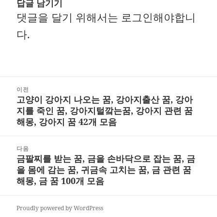
답글 남기기
댓글을 달기 위해서는
로그인
해야합니
다.
글
이전
고양이 강아지 나오는 꿈, 강아지출산 꿈, 강아
내
이
지를 죽인 꿈, 강아지털깤는꿈, 강아지 관련 꿈
비
전
해몽, 강아지 꿈 42개 모음
게
글:
다음
이
금팔찌를 받는 꿈, 금을 손바닥으로 잡는 꿈, 금
다
션
을 몸에 감는 꿈, 귀금속 고치는 꿈, 금 관련 꿈
음
해몽, 금 꿈 100개 모음
글:
Proudly powered by WordPress