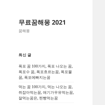
무료꿈해몽 2021
꿈해몽
최신 글
폭포 꿈 100가지, 폭포 나오는 꿈,
폭포수 꿈, 폭포흐르는꿈, 폭포물
꿈, 폭포에빠지는꿈
먹는 꿈 100가지, 먹는 나오는 꿈,
쥐잡아먹는꿈, 애기가우유먹는꿈,
잘먹는꿈은, 찐빵먹는꿈