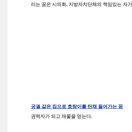
리는 꿈은 시의회, 지방자치단체의 책임있는 자가
궁궐 같은 집으로 호랑이를 탄채 들어가는 꿈
권력자가 되고 재물을 얻는다.