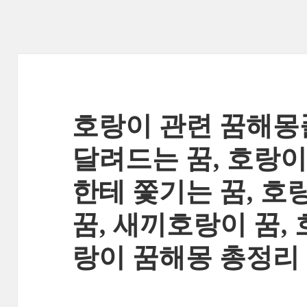
호랑이 관련 꿈해몽
달려드는 꿈, 호랑이
한테 쫓기는 꿈, 
꿈, 새끼호랑이 꿈,
랑이 꿈해몽 총정리