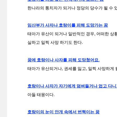
한나라의 통치자가 되거나 정당의 당수가 될 수 있
임산부가 사자나 호랑이를 피해 도망가는 꿈
태아가 유산이 되거나 일반적인 경우, 어떠한 상
실하고 일찍 사망 하기도 한다.
꿈에 호랑이나 사자를 피해 도망쳤어요.
태아가 유산되거나, 권세를 잃고, 일찍 사망하게 
호랑이나 사자가 자기에게 덤벼들거나 업고 다니거
아들 태몽이다.
호랑이의 눈이 안개 속에서 번쩍이는 꿈