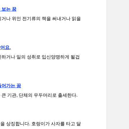
 보는 꿈
되거나 위인 전기류의 책을 써내거나 읽을
어요.
 승진하거나 일의 성취로 입신양명하게 될겁
들어가는 꿈
 큰 기관, 단체의 우두머리로 출세한다.
등을 상징합니다. 호랑이가 사자를 타고 달