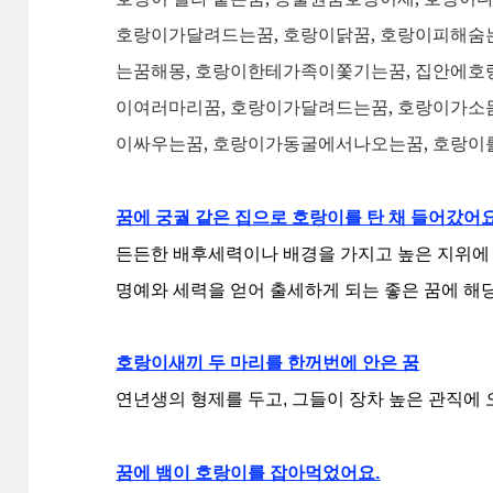
호랑이가달려드는꿈, 호랑이닭꿈, 호랑이피해숨
는꿈해몽, 호랑이한테가족이쫓기는꿈, 집안에호
이여러마리꿈, 호랑이가달려드는꿈, 호랑이가소
이싸우는꿈, 호랑이가동굴에서나오는꿈, 호랑이
꿈에 궁궐 같은 집으로 호랑이를 탄 채 들어갔어요
든든한 배후세력이나 배경을 가지고 높은 지위에
명예와 세력을 얻어 출세하게 되는 좋은 꿈에 해
호랑이새끼 두 마리를 한꺼번에 안은 꿈
연년생의 형제를 두고, 그들이 장차 높은 관직에 
꿈에 뱀이 호랑이를 잡아먹었어요.