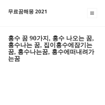
무료꿈해몽 2021
메뉴와
위젯
홍수 꿈 90가지, 홍수 나오는 꿈,
홍수나는 꿈, 집이홍수에잠기는
꿈, 홍수나는꿈, 홍수에떠내려가
는꿈