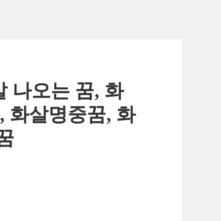
살 나오는 꿈, 화
, 화살명중꿈, 화
꿈