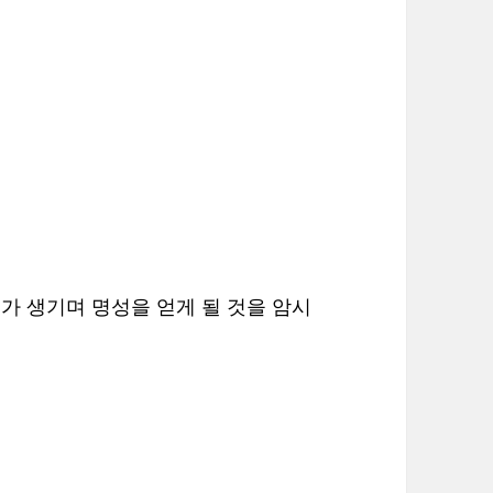
가 생기며 명성을 얻게 될 것을 암시