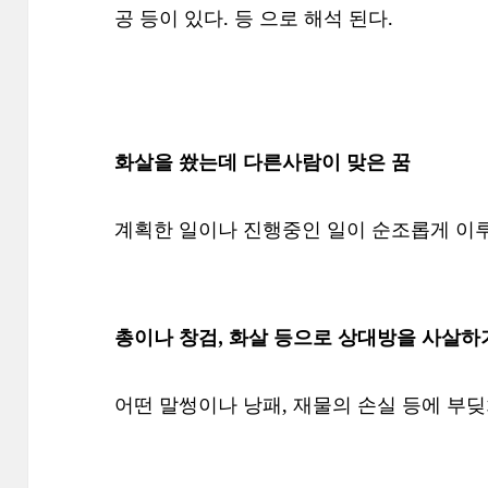
공 등이 있다. 등 으로 해석 된다.
화살을 쐈는데 다른사람이 맞은 꿈
계획한 일이나 진행중인 일이 순조롭게 이루
총이나 창검, 화살 등으로 상대방을 사살하
어떤 말썽이나 낭패, 재물의 손실 등에 부딪