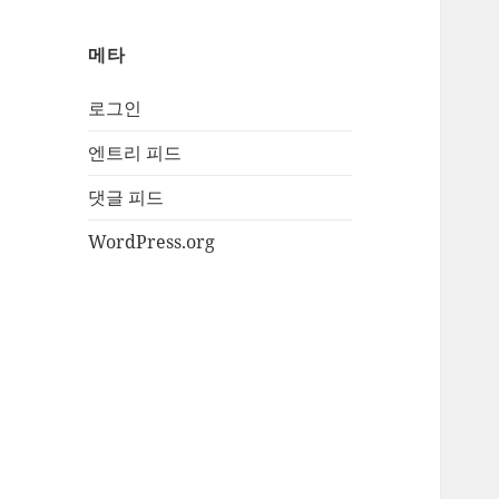
메타
로그인
엔트리 피드
댓글 피드
WordPress.org