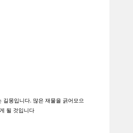
는 길몽입니다. 많은 재물을 긁어모으
지게 될 것입니다