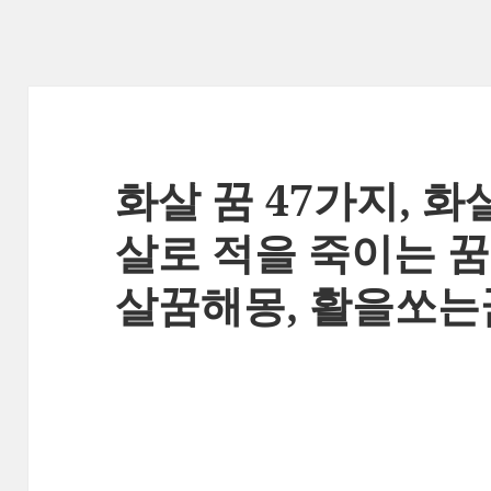
화살 꿈 47가지, 화
살로 적을 죽이는 꿈
살꿈해몽, 활을쏘는