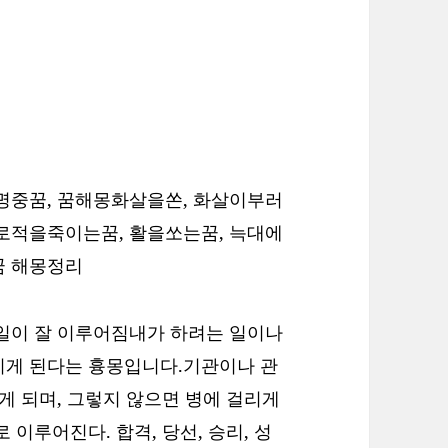
살명중꿈, 꿈해몽화살을쏜, 화살이부러
살로적을죽이는꿈, 활을쏘는꿈, 늑대에
꿈 해몽정리
 일이 잘 이루어짐내가 하려는 일이나
끼게 된다는 흉몽입니다.기관이나 관
게 되며, 그렇지 않으면 병에 걸리게
이루어진다. 합격, 당선, 승리, 성