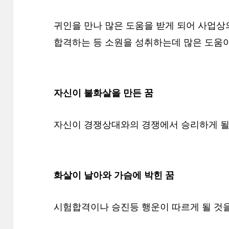
귀인을 만나 많은 도움을 받게 되어 사업상
합격하는 등 소원을 성취하는데 많은 도움이
자신이 불화살을 만든 꿈
자신이 경쟁상대와의 경쟁에서 승리하게 될
화살이 날아와 가슴에 박힌 꿈
시험합격이나 승진등 행운이 따르게 될 것을