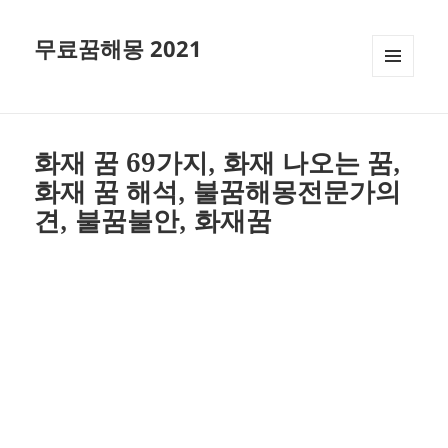
무료꿈해몽 2021
메뉴와
위젯
화재 꿈 69가지, 화재 나오는 꿈,
화재 꿈 해석, 불꿈해몽전문가의
견, 불꿈불안, 화재꿈