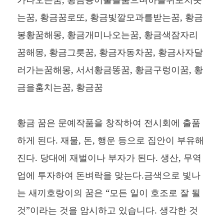
는꿈, 황금꿈로또, 황금빛깔모과를받는꿈, 황금
봉황꿈해몽, 황금개미나오는꿈, 황금색잠자리
꿈해몽, 황금그릇꿈, 황금자동차꿈, 황금사자달
러가는꿈해몽, 서서황금똥꿈, 황금구렁이꿈, 황
금을훔치는꿈, 황금꿈
황금 꿈은 문예작품을 창작하여 전시회에 출품
하게 된다. 재물, 돈, 행운 등으로 집안이 부유해
진다. 당대에 재벌이나 부자가 된다. 생산, 무역
업에 투자하여 돈벼락을 맞는다.금색으로 빛나
는 새끼호랑이의 꿈은 “모든 일이 호조로 잘 될
것”이라는 것을 암시하고 있습니다. 생각한 것