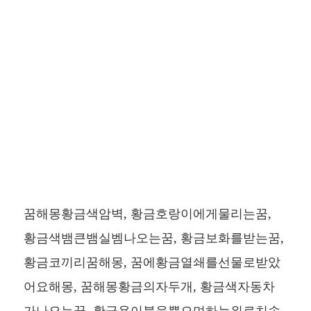
꿈해몽황금색암벽, 황금호랑이에게물리는꿈,
황금색뱀큰뱀실벰나오는꿈, 황금보화를받는꿈,
황금코끼리꿈해몽, 꿈에황금열쇄를선물로받았
어요해몽, 꿈해몽황금의자두개, 황금색자동차
가나오는꿈, 황금용이불을뿜으며하늘위로치솟